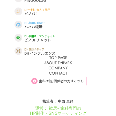
PINOOOLOG
DH仲間に会える場所
ピノパ！
DH専用転職紹介
ハハハ転職
DH専用オープンチャット
ピノDHチャット
DH SNSメディア
DH インフルエンス
TOP PAGE
ABOUT DHPARK
トップページ
COMPANY
DH PARKについて
CONTACT
運営会社
お問合せ
歯科医院/関係者の方はこちら
執筆者：
中西 里緒
運営： 歓尽- 歯科専門の
HP制作・SNSマーケティング